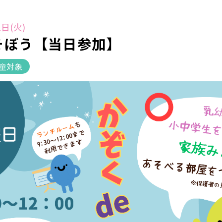
日(火)
そぼう【当日参加】
童対象