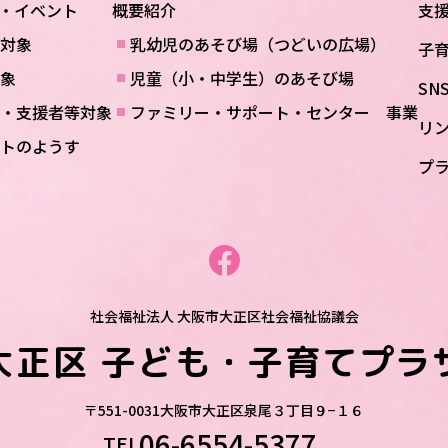
・イベント
概要紹介
支
対象
乳幼児のあそび場（つどいの広場）
子
象
児童（小・中学生）のあそび場
SN
・支援者等対象
ファミリー・サポート・センター 事業
リ
トのようす
プ
社会福祉法人 大阪市大正区社会福祉協議会
大正区
子ども・子育てプラ
〒551-0031
大阪市大正区泉尾３丁目９−１６
06-6554-5377
TEL