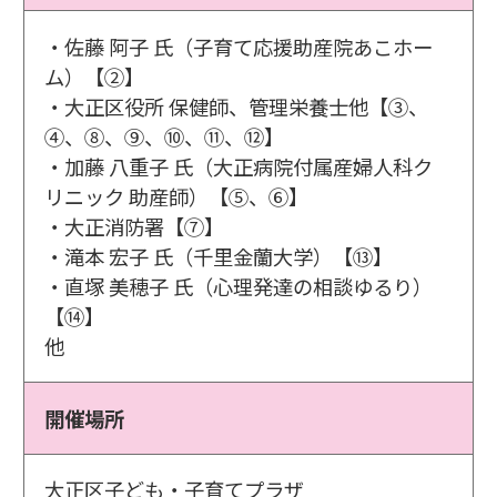
・佐藤 阿子 氏（子育て応援助産院あこホー
ム）【②】
・大正区役所 保健師、管理栄養士他【③、
④、⑧、⑨、⑩、⑪、⑫】
・加藤 八重子 氏（大正病院付属産婦人科ク
リニック 助産師）【⑤、⑥】
・大正消防署【⑦】
・滝本 宏子 氏（千里金蘭大学）【⑬】
・直塚 美穂子 氏（心理発達の相談ゆるり）
【⑭】
他
開催場所
大正区子ども・子育てプラザ