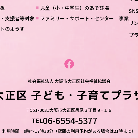
象
児童（小・中学生）のあそび場
SN
・支援者等対象
ファミリー・サポート・センター 事業
リ
トのようす
プ
社会福祉法人 大阪市大正区社会福祉協議会
大正区
子ども・子育てプラ
〒551-0031
大阪市大正区泉尾３丁目９−１６
06-6554-5377
TEL
利用時間 9時～17時30分（夜間の利用予約がある場合は21時まで）