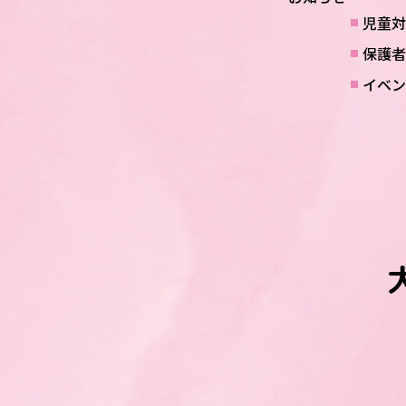
児童対
保護者
イベン