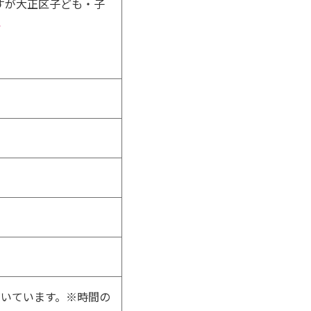
すが大正区子ども・子
7
ただいています。※時間の