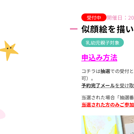
開催日：20
受付中
似顔絵を描い
乳幼児親子対象
申込み方法
コチラは
抽選
での受付と
可）。
予約完了メール
を受け取
当選された場合「抽選番
当選された方のみご参加