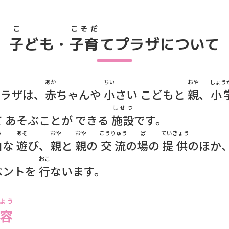
こ
こそだ
子
ども・
子育
てプラザについて
あか
ちい
おや
しょう
ラザは、
赤
ちゃんや
小
さい こどもと
親
、
小
しせつ
して あそぶことが できる
施設
です。
う
あそ
おや
おや
こうりゅう
ば
ていきょう
由
な
遊
び、
親
と
親
の
交流
の
場
の
提供
のほか
おこ
ベントを
行
ないます。
よう
容