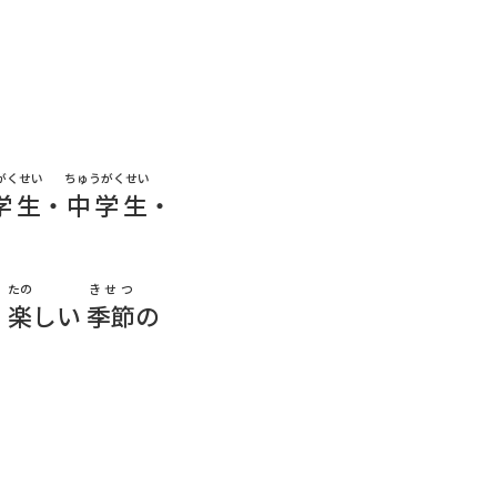
がくせい
ちゅうがくせい
学生
・
中学生
・
たの
きせつ
、
楽
しい
季節
の