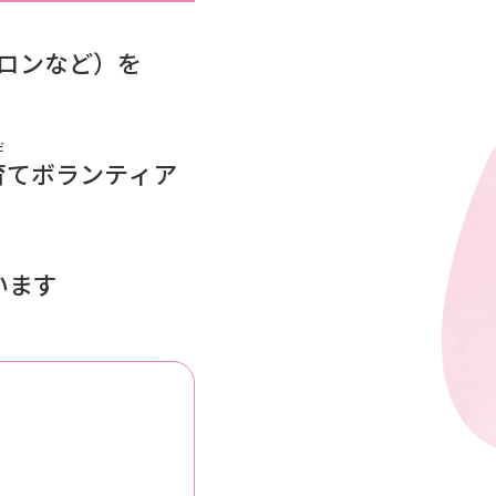
ロンなど）を
だ
育
てボランティア
います