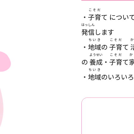
こそだ
・
子育
て につい
はっしん
発信
します
ちいき
こそだ
か
・
地域
の
子育
て
ようせい
こそだ
か
の
養成
・
子育
て
ちいき
・
地域
のいろい