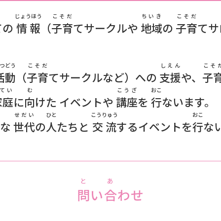
じょうほう
こそだ
ちいき
こそだ
ての
情報
（
子育
てサークルや
地域
の
子育
てサ
つどう
こそだ
しえん
こそ
活動
（
子育
てサークルなど）への
支援
や、
子
てい
む
こうざ
おこ
家庭
に
向
けた イベントや
講座
を
行
ないます。
せだい
ひと
こうりゅう
おこ
ろな
世代
の
人
たちと
交流
するイベントを
行
な
と
あ
問
い
合
わせ