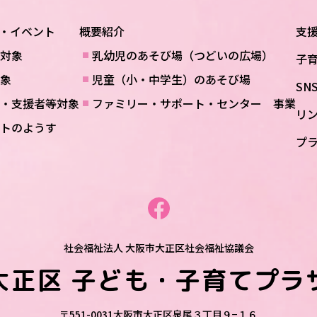
・イベント
概要紹介
支
対象
乳幼児のあそび場（つどいの広場）
子
象
児童（小・中学生）のあそび場
SN
・支援者等対象
ファミリー・サポート・センター 事業
リ
トのようす
プ
社会福祉法人 大阪市大正区社会福祉協議会
大正区
子ども・子育てプラ
〒551-0031
大阪市大正区泉尾３丁目９−１６