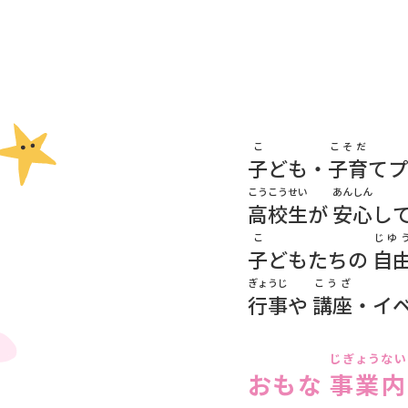
こ
こそだ
子
ども・
子育
てプ
こうこうせい
あんしん
高校生
が
安心
こ
じゆ
子
どもたちの
自
ぎょうじ
こうざ
行事
や
講座
・イ
じぎょう
ない
おもな
事業
内