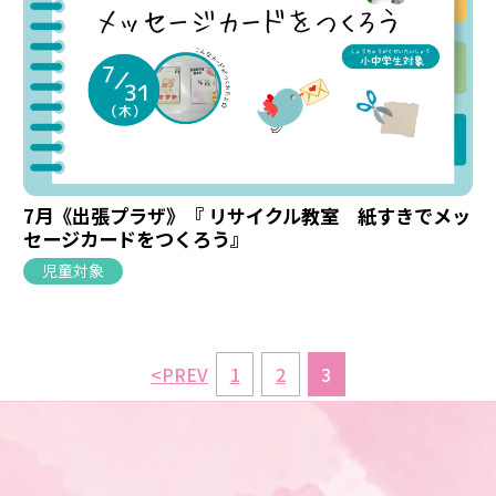
7月《出張プラザ》『 リサイクル教室 紙すきでメッ
セージカードをつくろう』
児童対象
<PREV
1
2
3